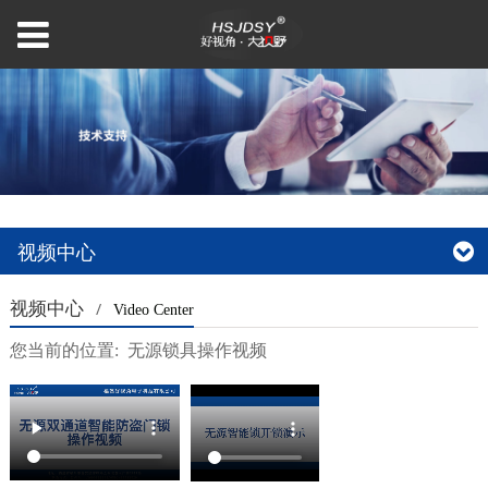
视频中心
视频中心
/
Video Center
您当前的位置: 无源锁具操作视频