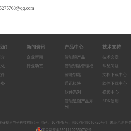
5768@qq.com
我们
新闻资讯
产品中心
技术支持
简介
企业新闻
智能锁产品
技术文章
文化
行业动态
智能钥匙管理柜
常见问题
文件
智能钥匙
文档下载中心
服务
通讯模块
软件下载中心
软件系列
视频中心
智能追溯产品系
SDK使用
列
 © 福建好视角电子科技有限公司网站. ICP备案号：
闽ICP备19016720号-1
未经允许 严禁复制 A
闽公网安备35011102350732号