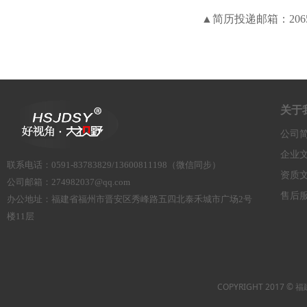
▲简历投递邮箱：206527
关于
公司
企业
联系电话
：
0591-83783829/13600811198（微信同步）
资质
公司邮箱：
274982037@qq.com
售后
办公地址：
福建省福州市晋安区秀峰路五四北泰禾城市广场2号
楼11层
COPYRIGHT 2017