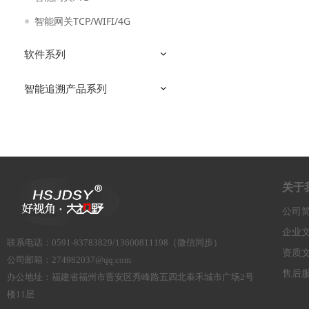
智能网关TCP/WIFI/4G
软件系列
智能追溯产品系列
关于
公司
企业
联系电话
：
0591-83783829/13600811198（微信同步）
资质
公司邮箱：
274982037@qq.com
售后
办公地址：
福建省福州市晋安区秀峰路五四北泰禾城市广场2号
楼11层