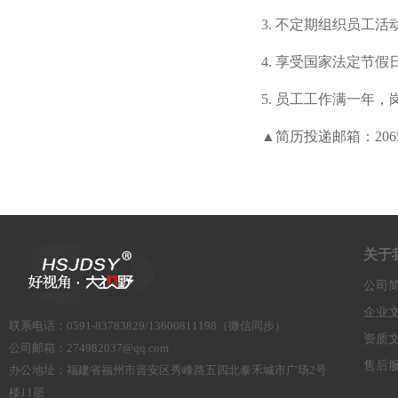
3. 不定期组织员工
4. 享受国家法定节假
5. 员工工作满一年
▲简历投递邮箱：206527
关于
公司
企业
联系电话
：
0591-83783829/13600811198（微信同步）
资质
公司邮箱：
274982037@qq.com
售后
办公地址：
福建省福州市晋安区秀峰路五四北泰禾城市广场2号
楼11层